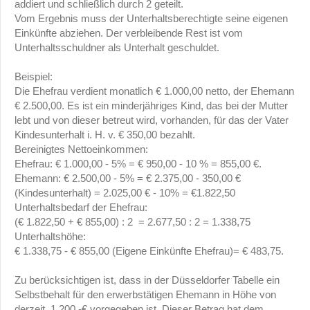
addiert und schließlich durch 2 geteilt.
Vom Ergebnis muss der Unterhaltsberechtigte seine eigenen
Einkünfte abziehen. Der verbleibende Rest ist vom
Unterhaltsschuldner als Unterhalt geschuldet.
Beispiel:
Die Ehefrau verdient monatlich € 1.000,00 netto, der Ehemann
€ 2.500,00. Es ist ein minderjähriges Kind, das bei der Mutter
lebt und von dieser betreut wird, vorhanden, für das der Vater
Kindesunterhalt i. H. v. € 350,00 bezahlt.
Bereinigtes Nettoeinkommen:
Ehefrau: € 1.000,00 - 5% = € 950,00 - 10 % = 855,00 €.
Ehemann: € 2.500,00 - 5% = € 2.375,00 - 350,00 €
(Kindesunterhalt) = 2.025,00 € - 10% = €1.822,50
Unterhaltsbedarf der Ehefrau:
(€ 1.822,50 + € 855,00) : 2 = 2.677,50 : 2 = 1.338,75
Unterhaltshöhe:
€ 1.338,75 - € 855,00 (Eigene Einkünfte Ehefrau)= € 483,75.
Zu berücksichtigen ist, dass in der Düsseldorfer Tabelle ein
Selbstbehalt für den erwerbstätigen Ehemann in Höhe von
derzeit 1.200,-€ vorgegeben ist. Dieser Betrag hat dem